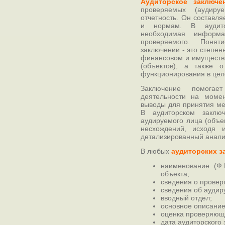
Аудиторское заключе
проверяемых (аудиру
отчетность. Он составл
и нормам. В аудито
необходимая информа
проверяемого. Понят
заключении - это степен
финансовом и имуществ
(объектов), а также о
функционирования в цел
Заключение помогае
деятельности на моме
выводы для принятия ме
В аудиторском заклю
аудируемого лица (объе
несхождений, исходя 
детализированный анали
В любых
аудиторских з
наименование (Ф.
объекта;
сведения о прове
сведения об аудир
вводный отдел;
основное описание
оценка проверяющ
дата аудиторского