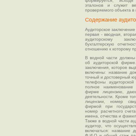
формируется, исходя
эталонов и служит ве
проверяемого объекта в
Содержание аудито
Аудиторское заключение в
первая - вводная, вторая
аудиторскому закл
бухгалтерскую отчетнос
отношению к которому пр
В водной части должны
об аудиторской фирме
заключения, которое вы
включены: название до
точный и достоверный юр
телефоны аудиторской
полное наименование 
фирме лицензию, даю
деятельности. Кроме то
лицензии, номер свид
фирмой при государст
номер расчетного счета
имена, отчества и фамил
Также в водной части ау
аудитор, что осуществл
включаться: название д
Ф.И.О и общий стаж ра