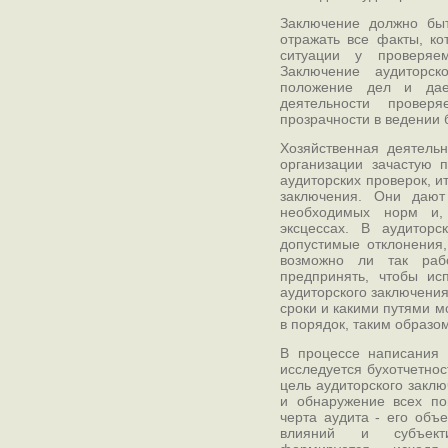
Заключение должно бы
отражать все факты, ко
ситуации у проверяе
Заключение аудиторск
положение дел и дае
деятельности провер
прозрачности в ведении 
Хозяйственная деятельн
организации зачастую 
аудиторских проверок, и
заключения. Они дают
необходимых норм и,
эксцессах. В аудиторс
допустимые отклонения,
возможно ли так раб
предпринять, чтобы и
аудиторского заключения
сроки и какими путями м
в порядок, таким образом
В процессе написания 
исследуется бухотчетнос
цель аудиторского закл
и обнаружение всех по
черта аудита - его объ
влияний и субъекти