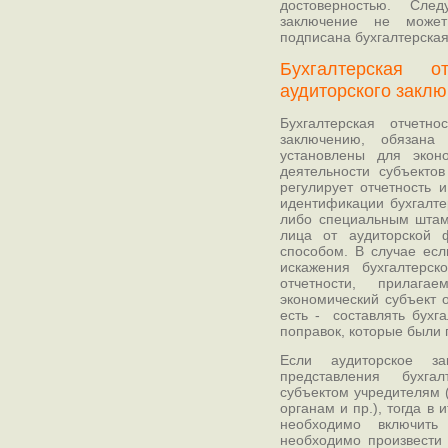
достоверностью. Сле
заключение не может
подписана бухгалтерская
Бухгалтерская о
аудиторского закл
Бухгалтерская отчетн
заключению, обязана
установлены для экон
деятельности субъекто
регулирует отчетность 
идентификации бухгалте
либо специальным штам
лица от аудиторской 
способом. В случае есл
искажения бухгалтерско
отчетности, прилага
экономический субъект 
есть - составлять бухг
поправок, которые были
Если аудиторское з
представления бухгал
субъектом учредителям 
органам и пр.), тогда в 
необходимо включить
необходимо произвести 