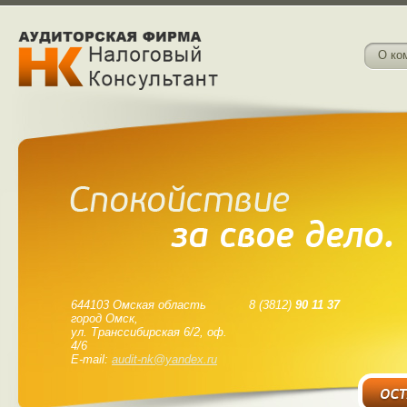
О ко
644103 Омская область
8 (3812)
90 11 37
город Омск,
ул. Транссибирская 6/2, оф.
4/6
E-mail:
audit-nk@yandex.ru