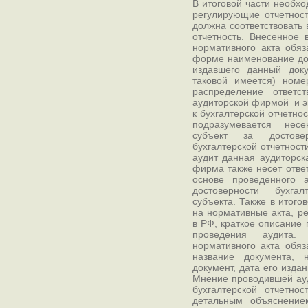
В итоговой части необхо
регулирующие отчетност
должна соответствовать 
отчетность. Внесенное 
нормативного акта обя
форме наименование док
издавшего данный доку
таковой имеется) номе
распределение ответс
аудиторской фирмой и э
к бухгалтерской отчетнос
подразумевается несе
субъект за достове
бухгалтерской отчетност
аудит данная аудиторск
фирма также несет отве
основе проведенного 
достоверности бухгал
субъекта. Также в итого
на нормативные акта, р
в РФ, краткое описание
проведения аудита.
нормативного акта обя
название документа, 
документ, дата его издан
Мнение проводившей ау
бухгалтерской отчетно
детальным объяснение