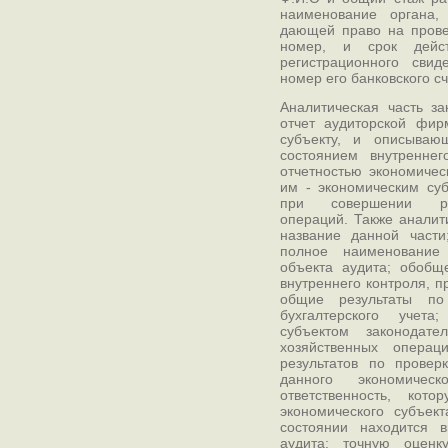
наименование органа,
дающей право на прове
номер, и срок дейс
регистрационного свид
номер его банковского сч
Аналитическая часть з
отчет аудиторской фир
субъекту, и описываю
состоянием внутреннег
отчетностью экономичес
им - экономическим суб
при совершении раз
операций. Также аналит
название данной части
полное наименование 
объекта аудита; обобщ
внутреннего контроля, 
общие результаты по
бухгалтерского учета
субъектом законодате
хозяйственных опера
результатов по провер
данного экономичес
ответственность, ко
экономического субъект
состоянии находится 
аудита; точную оценк