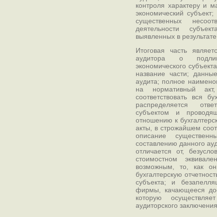
контроля характеру и м
экономический субъект;
существенных несоо
деятельности субъек
выявленных в результате
Итоговая часть являе
аудитора о подлинн
экономического субъекта
название части; данны
аудита; полное наимено
на нормативный акт
соответствовать вся бу
распределяется отве
субъектом и проводя
отношению к бухгалтерс
акты, в строжайшем соот
описание существенн
составлению данного ауд
отличается от, безусло
стоимостном эквивале
возможным, то, как о
бухгалтерскую отчетност
субъекта; и безапелл
фирмы, качающееся дост
которую осуществляе
аудиторского заключения